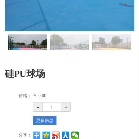
硅PU球场
价格：
￥
0.00
-
+
更多信息
分享：