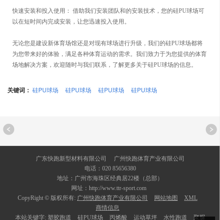
快速安装和投入使用： 借助我们安装团队和的安装技术，您的硅PU球场可
以在短时间内完成安装，让您迅速投入使用。
无论您是建设新体育场馆还是对现有球场进行升级，我们的硅PU球场都将
为您带来好的体验，满足各种体育运动的需求。我们致力于为您提供的体育
场地解决方案，欢迎随时与我们联系，了解更多关于硅PU球场的信息。
关键词：
硅PU球场
硅PU球场
硅PU球场
硅PU球场
广东快跑新型材料有限公司 广州快跑体育产业有限公司
电话：020 85656380
地址：广州市海珠区经典居22楼（总部）
网址：http://www.ttr-sport.com
CopyRight © 版权所有:
广州快跑体育产业有限公司
网站地图
XML
商情信息
本站关键字:
塑胶跑道
硅PU球场
丙烯酸
运动草坪
水性跑道
聚脲