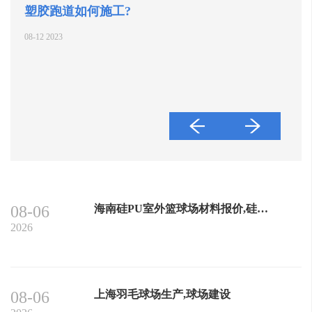
塑胶跑道如何施工?
08-12 2023
08-06
海南硅PU室外篮球场材料报价,硅PU室外篮球场材料
2026
08-06
上海羽毛球场生产,球场建设