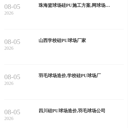
08-05
珠海篮球场硅PU施工方案,网球场材料
2026
08-05
山西学校硅PU球场厂家
2026
08-05
羽毛球场造价,学校硅PU球场厂
2026
08-05
四川硅PU球场造价,羽毛球场公司
2026