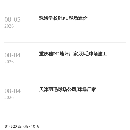
08-05
珠海学校硅PU球场造价
2026
08-04
重庆硅PU地坪厂家,羽毛球场施工方案
2026
08-04
天津羽毛球场公司,球场厂家
2026
共 4920 条记录 410 页