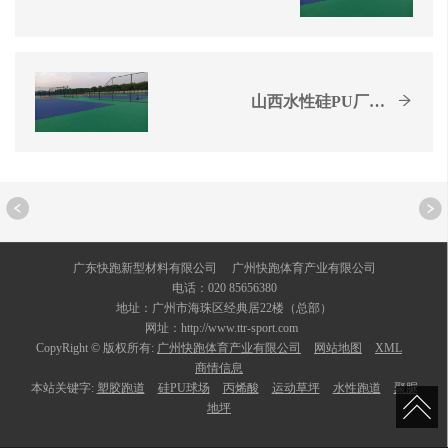
山西水性硅PU厂,硅PU...
广东快跑新型材料有限公司 广州快跑体育产业有限公司
电话：020 85656380
地址：广州市海珠区经典居22楼（总部）
网址：http://www.ttr-sport.com
CopyRight © 版权所有:
广州快跑体育产业有限公司
网站地图
XML
商情信息
本站关键字:
塑胶跑道
硅PU球场
丙烯酸
运动草坪
水性跑道
聚脲
地坪