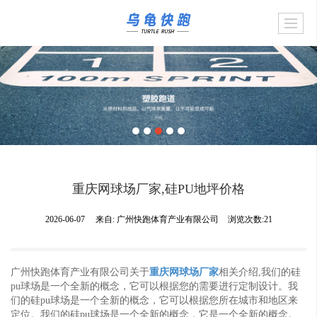
重庆网球场厂家,硅PU地坪价格
2026-06-07
来自:
广州快跑体育产业有限公司
浏览次数:21
广州快跑体育产业有限公司关于
重庆网球场厂家
相关介绍,我们的硅
pu球场是一个全新的概念，它可以根据您的需要进行定制设计。我
们的硅pu球场是一个全新的概念，它可以根据您所在城市和地区来
定位。我们的硅pu球场是一个全新的概念，它是一个全新的概念。