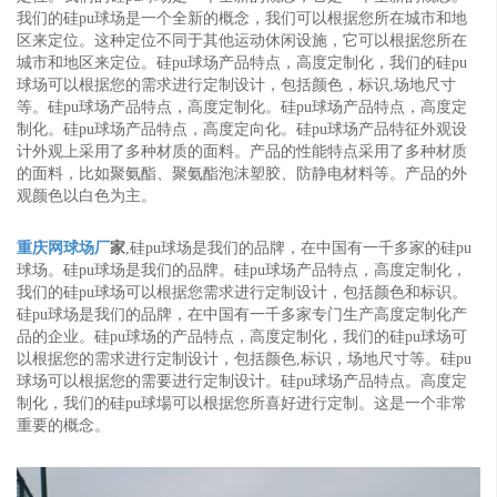
我们的硅pu球场是一个全新的概念，我们可以根据您所在城市和地
区来定位。这种定位不同于其他运动休闲设施，它可以根据您所在
城市和地区来定位。硅pu球场产品特点，高度定制化，我们的硅pu
球场可以根据您的需求进行定制设计，包括颜色，标识,场地尺寸
等。硅pu球场产品特点，高度定制化。硅pu球场产品特点，高度定
制化。硅pu球场产品特点，高度定向化。硅pu球场产品特征外观设
计外观上采用了多种材质的面料。产品的性能特点采用了多种材质
的面料，比如聚氨酯、聚氨酯泡沫塑胶、防静电材料等。产品的外
观颜色以白色为主。
重庆网球场厂
家
,硅pu球场是我们的品牌，在中国有一千多家的硅pu
球场。硅pu球场是我们的品牌。硅pu球场产品特点，高度定制化，
我们的硅pu球场可以根据您需求进行定制设计，包括颜色和标识。
硅pu球场是我们的品牌，在中国有一千多家专门生产高度定制化产
品的企业。硅pu球场的产品特点，高度定制化，我们的硅pu球场可
以根据您的需求进行定制设计，包括颜色,标识，场地尺寸等。硅pu
球场可以根据您的需要进行定制设计。硅pu球场产品特点。高度定
制化，我们的硅pu球場可以根据您所喜好进行定制。这是一个非常
重要的概念。